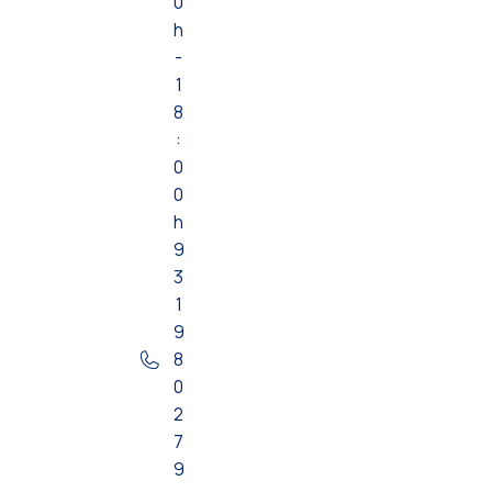
0
h
-
1
8
:
0
0
h
9
3
1
9
8
0
2
7
9