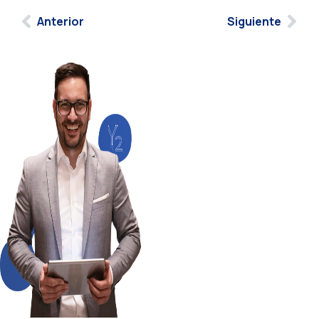
Anterior
Siguiente
Llevamos su
informática al
siguiente nivel
¿Listos para optimizar
procesos, integrar
sistemas y modernizar
su informática? En
YNTEGRA2
desarrollamos
soluciones
específicas para sus
retos tecnológicos.
Nuestra experiencia es
su mejor aliado para