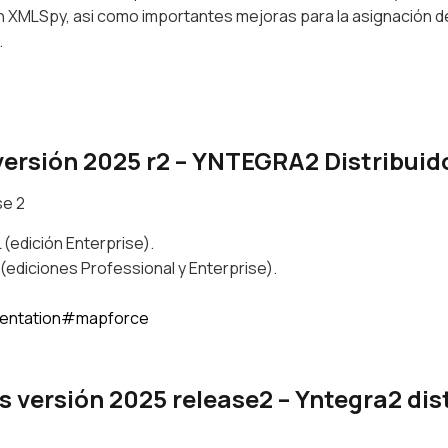
en XMLSpy, asi como importantes mejoras para la asignación
.
ión 2025 r2 – YNTEGRA2 Distribuidor
e 2
(edición Enterprise).
 (ediciones Professional y Enterprise).
mentation#mapforce
ersión 2025 release2 – Yntegra2 distr