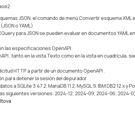
ease2
squemas JSON, el comando de menú Convertir esquema XML en
 (JSON o YAML).
XQuery para JSON se pueden evaluar en documentos YAML en la 
n las especificaciones OpenAPI.
 , tanto en la vista Texto como en la vista en cuadrícula, s
licitud HTTP a partir de un documento OpenAPI .
n para detener la sesión del depurador
datos a SQLite 3.47.2, MariaDB 11.2, MySQL 9, IBM DB2 12.x y P
 las siguientes versiones: 2024-12; 2024-09; 2024-06; 2024-0
Altova