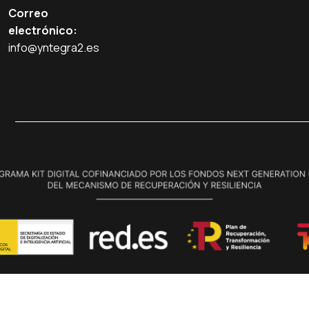
Correo
electrónico:
info@yntegra2.es