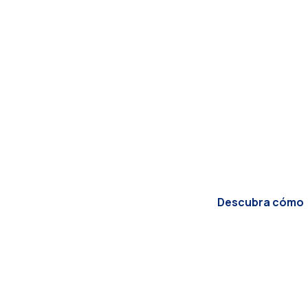
Llevamo
siguient
¿Listos para optimiz
informática? En YNTE
sus retos tecnológico
innovar sin complicac
Descubra cómo