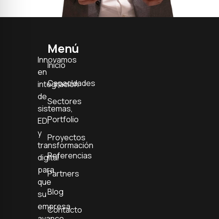
Menú
Innovamos
Inicio
en
Capacidades
integración
de
Sectores
sistemas,
Portfolio
EDI
y
Proyectos
transformación
Referencias
digital
para
Partners
que
Blog
su
empresa
Contacto
avance