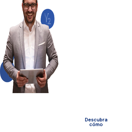
informática al
siguiente nivel
¿Listos para optimizar
procesos, integrar
sistemas y modernizar
su informática? En
YNTEGRA2
desarrollamos
soluciones
específicas para sus
retos tecnológicos.
Nuestra experiencia es
su mejor aliado para
innovar sin
complicaciones.
Descubra
cómo