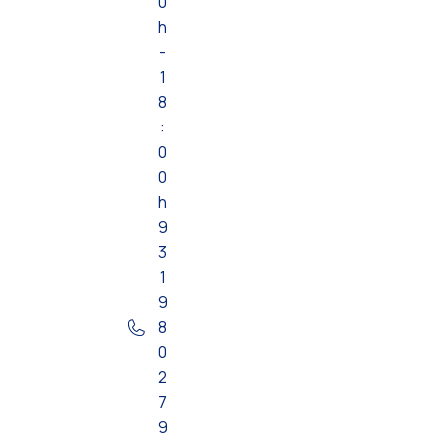
0
h
-
1
8
:
0
0
h
9
3
1
9
8
0
2
7
9