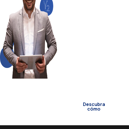
¿Listos para optimizar
procesos, integrar
sistemas y modernizar
su informática? En
YNTEGRA2
desarrollamos
soluciones
específicas para sus
retos tecnológicos.
Nuestra experiencia es
su mejor aliado para
innovar sin
complicaciones.
Descubra
cómo