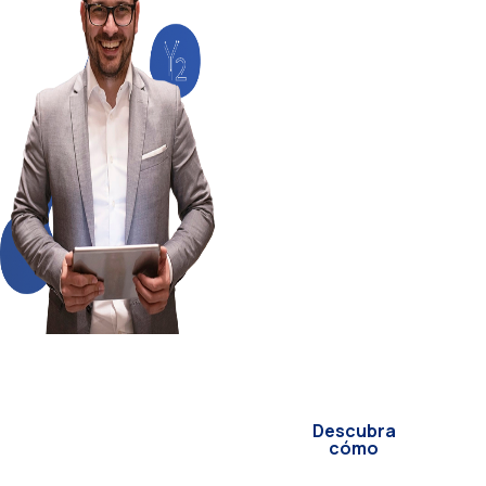
informática al
siguiente nivel
¿Listos para optimizar
procesos, integrar
sistemas y modernizar
su informática? En
YNTEGRA2
desarrollamos
soluciones
específicas para sus
retos tecnológicos.
Nuestra experiencia es
su mejor aliado para
innovar sin
complicaciones.
Descubra
cómo