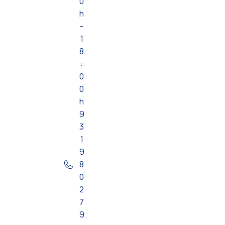
0
h
-
1
8
:
0
0
h
9
3
1
9
8
0
2
7
9