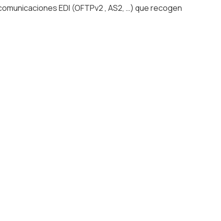
 comunicaciones EDI (OFTPv2 , AS2, …) que recogen
s su informática al
e nivel
ar procesos, integrar sistemas y modernizar su
GRA2 desarrollamos soluciones específicas para
s. Nuestra experiencia es su mejor aliado para