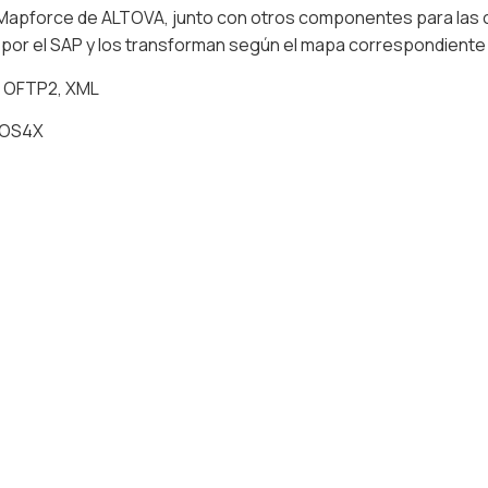
 y Mapforce de ALTOVA, junto con otros componentes para las
or el SAP y los transforman según el mapa correspondiente
, OFTP2, XML
, OS4X
Llevamo
siguient
¿Listos para optimiz
informática? En YNTE
sus retos tecnológico