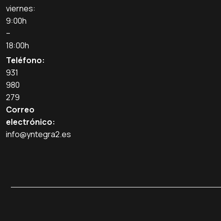
viernes:
9:00h
–
18:00h
Teléfono:
931
980
279
Correo
electrónico:
info@yntegra2.es