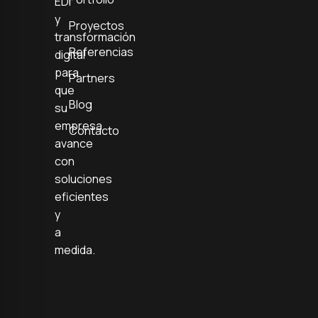
EDI
y
Proyectos
transformación
Referencias
digital
para
Partners
que
Blog
su
empresa
Contacto
avance
con
soluciones
eficientes
y
a
medida.