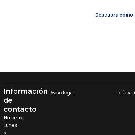
innovar sin complicac
Descubra cómo
Información
Aviso legal
Política 
de
contacto
Horario:
Lunes
a