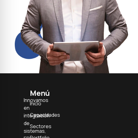
Menú
Innovamos
Inicio
en
Capacidades
integración
de
Sectores
sistemas,
Portfolio