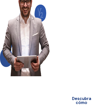
informática al
siguiente nivel
¿Listos para optimizar
procesos, integrar
sistemas y modernizar
su informática? En
YNTEGRA2
desarrollamos
soluciones
específicas para sus
retos tecnológicos.
Nuestra experiencia es
su mejor aliado para
innovar sin
complicaciones.
Descubra
cómo