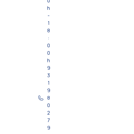
0
h
-
1
8
:
0
0
h
9
3
1
9
8
0
2
7
9